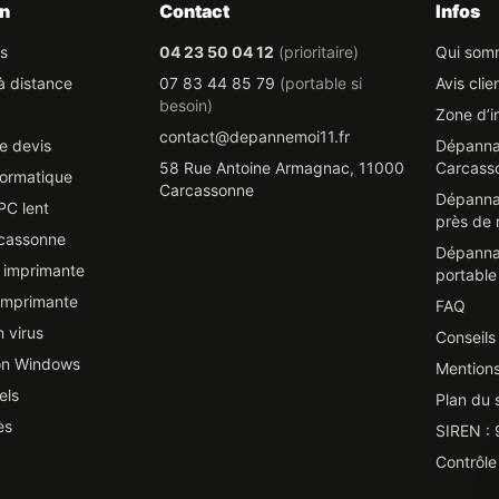
on
Contact
Infos
es
04 23 50 04 12
(prioritaire)
Qui som
à distance
07 83 44 85 79
(portable si
Avis clie
besoin)
Zone d’i
contact@depannemoi11.fr
e devis
Dépanna
58 Rue Antoine Armagnac, 11000
Carcass
formatique
Carcassonne
Dépanna
PC lent
près de 
rcassonne
Dépanna
imprimante
portabl
 imprimante
FAQ
 virus
Conseils
ion Windows
Mentions
els
Plan du s
ès
SIREN :
Contrôle