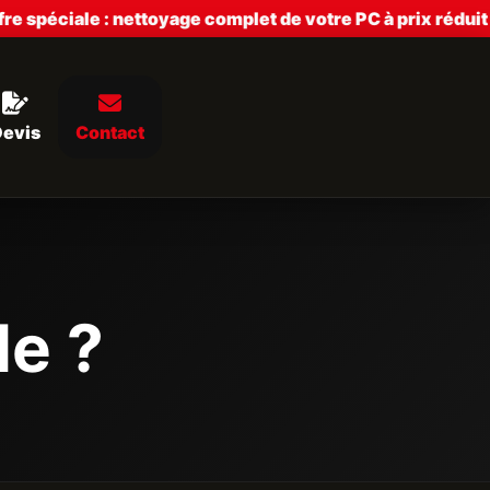
péciale : nettoyage complet de votre PC à prix réduit — 
Devis
Contact
de ?