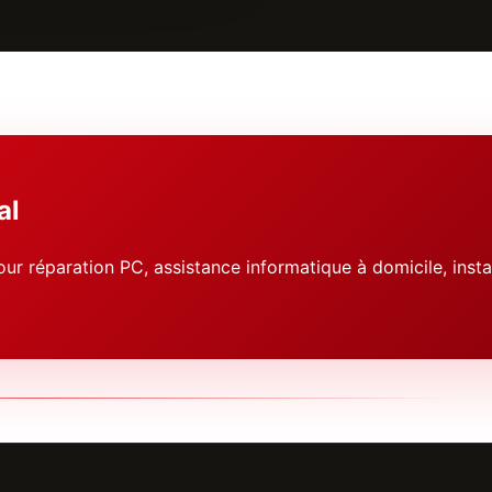
al
ur réparation PC, assistance informatique à domicile, insta