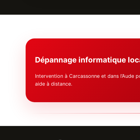
Dépannage informatique loc
Intervention à Carcassonne et dans l’Aude po
aide à distance.